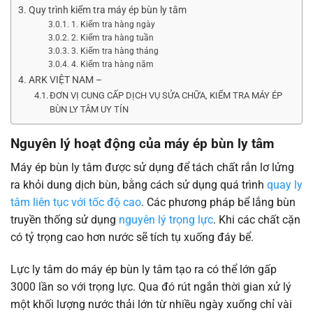
Quy trình kiểm tra máy ép bùn ly tâm
1. Kiểm tra hàng ngày
2. Kiểm tra hàng tuần
3. Kiểm tra hàng tháng
4. Kiểm tra hàng năm
ARK VIỆT NAM –
ĐƠN VỊ CUNG CẤP DỊCH VỤ SỬA CHỮA, KIỂM TRA MÁY ÉP
BÙN LY TÂM UY TÍN
Nguyên lý hoạt động của máy ép bùn ly tâm
Máy ép bùn ly tâm được sử dụng để tách chất rắn lơ lửng
ra khỏi dung dịch bùn, bằng cách sử dụng quá trình
quay ly
tâm liên tục với tốc độ cao
. Các phương pháp bể lắng bùn
truyền thống sử dụng
nguyên lý trọng lực
. Khi các chất cặn
có tỷ trọng cao hơn nước sẽ tích tụ xuống đáy bể.
Lực ly tâm do máy ép bùn ly tâm tạo ra có thể lớn gấp
3000 lần so với trọng lực. Qua đó rút ngắn thời gian xử lý
một khối lượng nước thải lớn từ nhiều ngày xuống chỉ vài