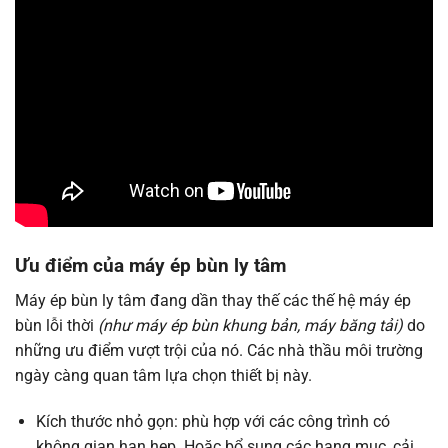
Ưu điểm của máy ép bùn ly tâm
Máy ép bùn ly tâm đang dần thay thế các thế hệ máy ép
bùn lỗi thời
(như máy ép bùn khung bản, máy băng tải)
do
những ưu điểm vượt trội của nó. Các nhà thầu môi trường
ngày càng quan tâm lựa chọn thiết bị này.
Kích thước nhỏ gọn: phù hợp với các công trình có
không gian hạn hẹp. Hoặc bổ sung các hạng mục, cải