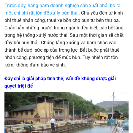
Trước đây, hàng năm doanh nghiệp sản xuất phải bỏ ra
một chi phí rất lớn để xử lý bùn thải.
Chủ yếu đến từ kinh
phí thuê nhân công, thuê xe bồn chở bùn từ bên thứ ba.
Chắc hẳn những người trong ngành đều biết, các bể lắng
trong hệ thống xử lý nước thải. Sau một thời gian sẽ chất
đầy bởi bùn thải. Chúng lắng xuống và bám chắc vào
thành bể dưới sức ép của trọng lực. Bắt buộc phải thuê
nhân công, phương tiện để múc bùn. Tuy nhiên rất tốn
kém, không đảm bảo vệ sinh.
Đây chỉ là giải pháp tình thế, vấn đề không được giải
quyết triệt để