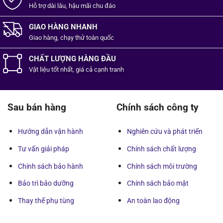
Hỗ trợ dài lâu, hậu mãi chu đáo
GIAO HÀNG NHANH
Giao hàng, chạy thử toàn quốc
CHẤT LƯỢNG HÀNG ĐẦU
Vật liệu tốt
nhất,
giá cả cạnh tranh
Sau bán hàng
Chính sách công ty
Hướng dẫn vận hành
Nghiên cứu và phát triển
Tư vấn giải pháp
Chính sách chất lượng
Chính sách bảo hành
Chính sách môi trường
Bảo trì bảo dưỡng
Chính sách bảo mật
Thay thế phụ tùng
An toàn lao động