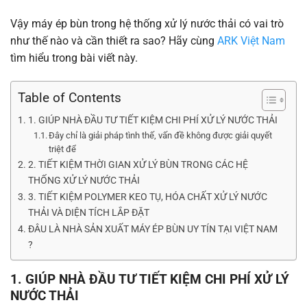
Vậy máy ép bùn trong hệ thống xử lý nước thải có vai trò
như thế nào và cần thiết ra sao? Hãy cùng
ARK Việt Nam
tìm hiểu trong bài viết này.
Table of Contents
1. GIÚP NHÀ ĐẦU TƯ TIẾT KIỆM CHI PHÍ XỬ LÝ NƯỚC THẢI
Đây chỉ là giải pháp tình thế, vấn đề không được giải quyết
triệt để
2. TIẾT KIỆM THỜI GIAN XỬ LÝ BÙN TRONG CÁC HỆ
THỐNG XỬ LÝ NƯỚC THẢI
3. TIẾT KIỆM POLYMER KEO TỤ, HÓA CHẤT XỬ LÝ NƯỚC
THẢI VÀ DIỆN TÍCH LẮP ĐẶT
ĐÂU LÀ NHÀ SẢN XUẤT MÁY ÉP BÙN UY TÍN TẠI VIỆT NAM
?
1. GIÚP NHÀ ĐẦU TƯ TIẾT KIỆM CHI PHÍ XỬ LÝ
NƯỚC THẢI