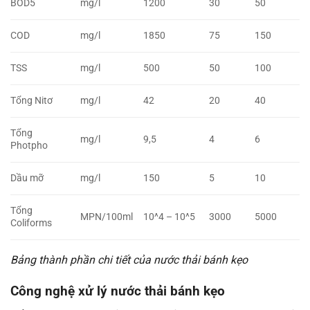
BOD5
mg/l
1200
30
50
COD
mg/l
1850
75
150
TSS
mg/l
500
50
100
Tổng Nitơ
mg/l
42
20
40
Tổng
mg/l
9,5
4
6
Photpho
Dầu mỡ
mg/l
150
5
10
Tổng
MPN/100ml
10^4 – 10^5
3000
5000
Coliforms
Bảng thành phần chi tiết của nước thải bánh kẹo
Công nghệ xử lý nước thải bánh kẹo