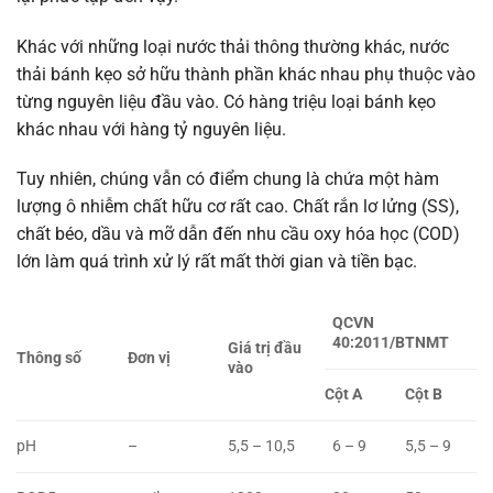
Khác với những loại nước thải thông thường khác, nước
thải bánh kẹo sở hữu thành phần khác nhau phụ thuộc vào
từng nguyên liệu đầu vào. Có hàng triệu loại bánh kẹo
khác nhau với hàng tỷ nguyên liệu.
Tuy nhiên, chúng vẫn có điểm chung là chứa một hàm
lượng ô nhiễm chất hữu cơ rất cao. Chất rắn lơ lửng (SS),
chất béo, dầu và mỡ dẫn đến nhu cầu oxy hóa học (COD)
lớn làm quá trình xử lý rất mất thời gian và tiền bạc.
QCVN
40:2011/BTNMT
Giá trị đầu
Thông số
Đơn vị
vào
Cột A
Cột B
pH
–
5,5 – 10,5
6 – 9
5,5 – 9