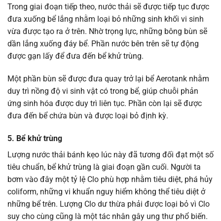
Trong giai đoạn tiếp theo, nước thải sẽ được tiếp tục được
đưa xuống bể lắng nhằm loại bỏ những sinh khối vi sinh
vừa được tạo ra ở trên. Nhờ trọng lực, những bông bùn sẽ
dần lắng xuống đáy bể. Phần nước bên trên sẽ tự động
được gạn lấy để đưa đến bể khử trùng.
Một phần bùn sẽ được đưa quay trở lại bể Aerotank nhằm
duy trì nồng độ vi sinh vật có trong bể, giúp chuỗi phản
ứng sinh hóa được duy trì liên tục. Phần còn lại sẽ được
đưa đến bể chứa bùn và được loại bỏ định kỳ.
5. Bể khử trùng
Lượng nước thải bánh kẹo lúc này đã tương đối đạt một số
tiêu chuẩn, bể khử trùng là giai đoạn gần cuối. Người ta
bơm vào đây một tỷ lệ Clo phù hợp nhằm tiêu diệt, phá hủy
coliform, những vi khuẩn nguy hiểm không thể tiêu diệt ở
những bể trên. Lượng Clo dư thừa phải được loại bỏ vì Clo
suy cho cùng cũng là một tác nhân gây ung thư phổ biến.