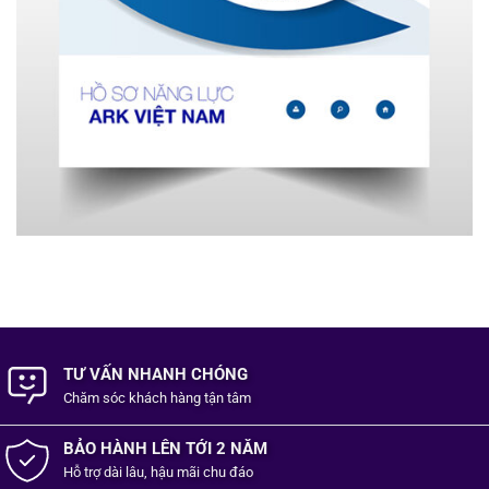
TƯ VẤN NHANH CHÓNG
Chăm sóc khách hàng
tận tâm
BẢO HÀNH LÊN TỚI 2 NĂM
Hỗ trợ dài lâu, hậu mãi chu đáo