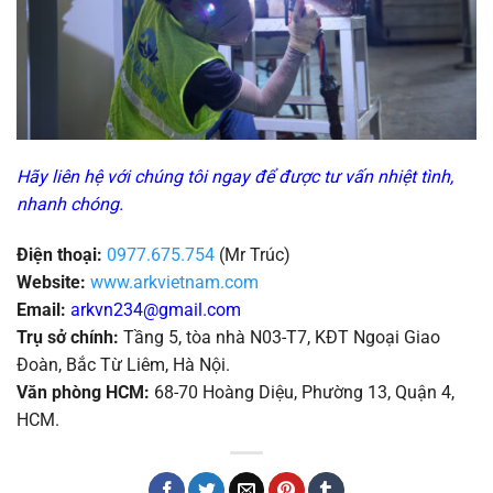
Hãy liên hệ với chúng tôi ngay để được tư vấn nhiệt tình,
nhanh chóng.
Điện thoại:
0977.675.754
(Mr Trúc)
Website:
www.arkvietnam.com
Email:
arkvn234@gmail.com
Trụ sở chính:
Tầng 5, tòa nhà N03-T7, KĐT Ngoại Giao
Đoàn, Bắc Từ Liêm, Hà Nội.
Văn phòng HCM:
68-70 Hoàng Diệu, Phường 13, Quận 4,
HCM.