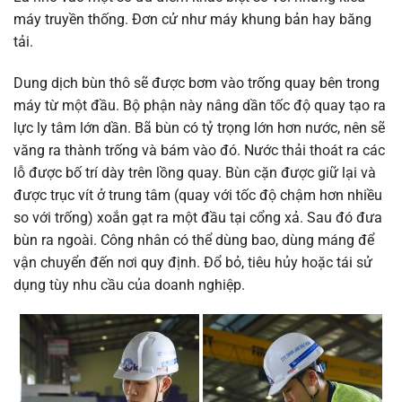
máy truyền thống. Đơn cử như máy khung bản hay băng
tải.
Dung dịch bùn thô sẽ được bơm vào trống quay bên trong
máy từ một đầu. Bộ phận này nâng dần tốc độ quay tạo ra
lực ly tâm lớn dần. Bã bùn có tỷ trọng lớn hơn nước, nên sẽ
văng ra thành trống và bám vào đó. Nước thải thoát ra các
lỗ được bố trí dày trên lồng quay. Bùn cặn được giữ lại và
được trục vít ở trung tâm (quay với tốc độ chậm hơn nhiều
so với trống) xoắn gạt ra một đầu tại cổng xả. Sau đó đưa
bùn ra ngoài. Công nhân có thể dùng bao, dùng máng để
vận chuyển đến nơi quy định. Đổ bỏ, tiêu hủy hoặc tái sử
dụng tùy nhu cầu của doanh nghiệp.