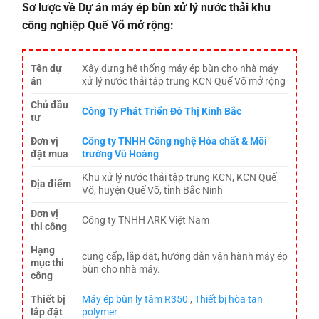
Sơ lược về Dự án máy ép bùn xử lý nước thải khu
công nghiệp Quế Võ mở rộng:
Tên dự
Xây dựng hệ thống máy ép bùn cho nhà máy
án
xử lý nước thải tập trung KCN Quế Võ mở rộng
Chủ đầu
Công Ty Phát Triển Đô Thị Kinh Bắc
tư
Đơn vị
Công ty TNHH Công nghệ Hóa chất & Môi
đặt mua
trường Vũ Hoàng
Khu xử lý nước thải tập trung KCN, KCN Quế
Địa điểm
Võ, huyện Quế Võ, tỉnh Bắc Ninh
Đơn vị
Công ty TNHH ARK Việt Nam
thi công
Hạng
cung cấp, lắp đặt, hướng dẫn vận hành máy ép
mục thi
bùn cho nhà máy.
công
Thiết bị
Máy ép bùn ly tâm R350
,
Thiết bị hòa tan
lắp đặt
polymer