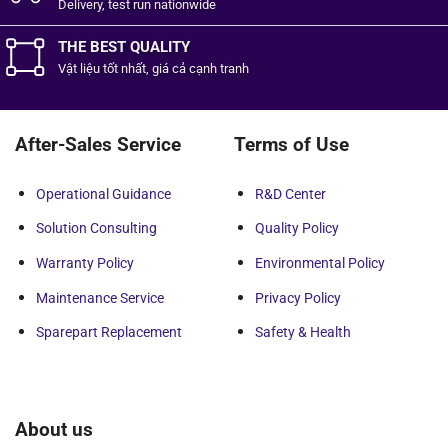
Delivery, test run nationwide
THE BEST QUALITY
Vật liệu tốt
nhất,
giá cả cạnh tranh
After-Sales Service
Terms of Use
Operational Guidance
R&D Center
Solution Consulting
Quality Policy
Warranty Policy
Environmental Policy
Maintenance Service
Privacy Policy
Sparepart Replacement
Safety & Health
About us