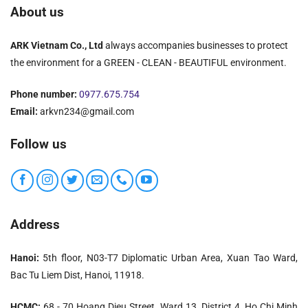
About us
ARK Vietnam Co., Ltd
always accompanies businesses to protect
the environment for a GREEN - CLEAN - BEAUTIFUL environment.
Phone number:
0977.675.754
Email:
arkvn234@gmail.com
Follow us
Address
Hanoi:
5th floor, N03-T7 Diplomatic Urban Area, Xuan Tao Ward,
Bac Tu Liem Dist, Hanoi, 11918.
HCMC:
68 - 70 Hoang Dieu Street, Ward 13, District 4, Ho Chi Minh