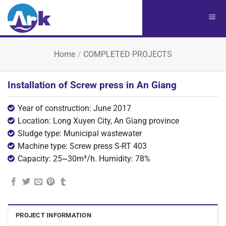
Chuyển
đến
nội
dung
Home
/
COMPLETED PROJECTS
Installation of Screw press in An Giang
Year of construction: June 2017
Location: Long Xuyen City, An Giang province
Sludge type: Municipal wastewater
Machine type: Screw press S-RT 403
Capacity: 25~30m³/h. Humidity: 78%
PROJECT INFORMATION