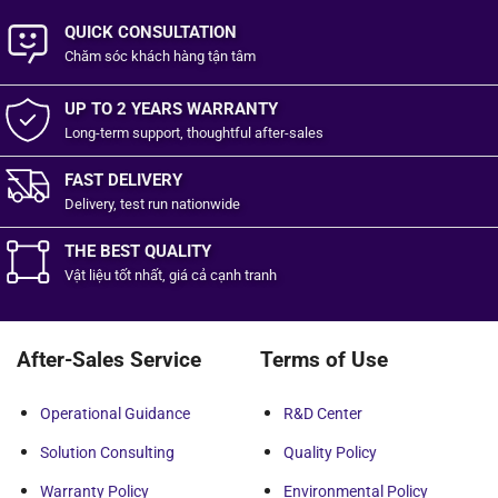
QUICK CONSULTATION
Chăm sóc khách hàng
tận tâm
UP TO 2 YEARS WARRANTY
Long-term support, thoughtful after-sales
FAST DELIVERY
Delivery, test run nationwide
THE BEST QUALITY
Vật liệu tốt
nhất,
giá cả cạnh tranh
After-Sales Service
Terms of Use
Operational Guidance
R&D Center
Solution Consulting
Quality Policy
Warranty Policy
Environmental Policy